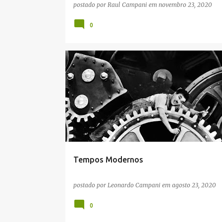
postado por
Raul Campani
em
novembro 23, 2020
0
CINEMA
CULTURA
EDUCAÇÃO
HIERARQUIA S
HISTÓRIA
PENSAMENTO
POLÍTICA
Tempos Modernos
postado por
Leonardo Campani
em
agosto 23, 2020
0