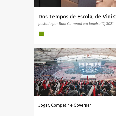
s
Dos Tempos de Escola, de Vini 
postado por
Raul Campani
em
janeiro 15, 2021
1
CULTURA
EDUCAÇÃO
JOGOS
Jogar, Competir e Governar