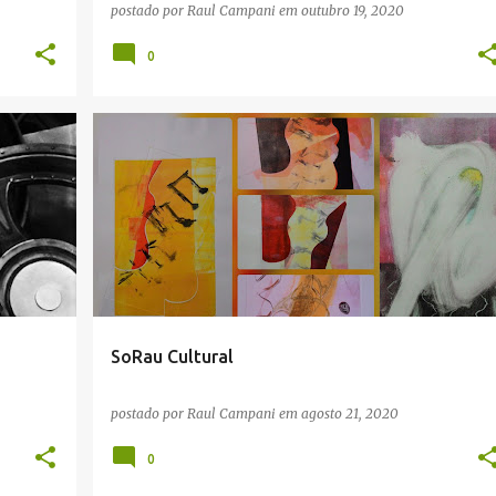
postado por
Raul Campani
em
outubro 19, 2020
0
OCIAL
ARTES PLÁSTICAS
CULTURA
EVENTOS
+
FOTOGRAFIA
MÚSICA
POESIA
SARAU
+
TEATRO
SoRau Cultural
postado por
Raul Campani
em
agosto 21, 2020
0