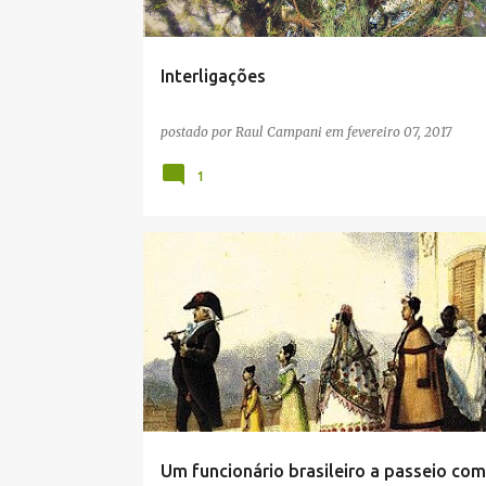
Interligações
postado por
Raul Campani
em
fevereiro 07, 2017
1
ANÁLISE DE IMAGEM
ARTES PLÁSTICAS
DEBRET
HIERARQUIA SOCIAL
HISTÓRIA
HISTÓRIA DA ARTE
Um funcionário brasileiro a passeio com