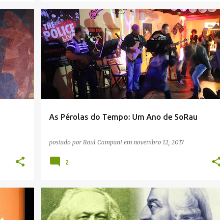
EVENTOS
MÚSICA
SARAU
As Pérolas do Tempo: Um Ano de SoRau
postado por
Raul Campani
em
novembro 12, 2017
2
+
EDUCAÇÃO
HISTÓRIA
IDEOLOGIA
POLÍTICA