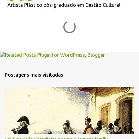
Artista Plástico pós-graduado em Gestão Cultural.
C
o
m
e
n
t
á
Postagens mais visitadas
r
i
o
s