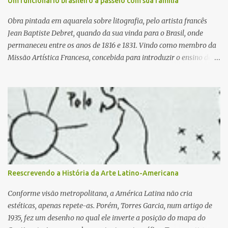
Um funcionário brasileiro a passeio com sua família
Obra pintada em aquarela sobre litografia, pelo artista francês
Jean Baptiste Debret, quando da sua vinda para o Brasil, onde
permaneceu entre os anos de 1816 e 1831. Vindo como membro da
Missão Artística Francesa, concebida para introduzir o ensino de
artes plásticas no Brasil, o artista realizou diversas pinturas para
retratar o cotidiano do Brasil do século XIX e a realeza de Portugal,
que viera para sua colônia em 1808 por ocasião da invasão
francesa ao território português. As obras pintadas de
Debret serviram, posteriormente, para definir os textos da sua
obra Viagem Pitoresca e Histórica ao Brasil , publicada entre os
anos de 1834 e 1839. Contextualizando historicamente, podemos
colocar a vinda da família real para o Brasil um processo
importante na possibilidade de artistas estrangeiros virem ao país
Reescrevendo a História da Arte Latino-Americana
para retratar um mundo até então desconhecido para muitos. A
abertura dos portos as naç...
Conforme visão metropolitana, a América Latina não cria
estéticas, apenas repete-as. Porém, Torres Garcia, num artigo de
1935, fez um desenho no qual ele inverte a posição do mapa do