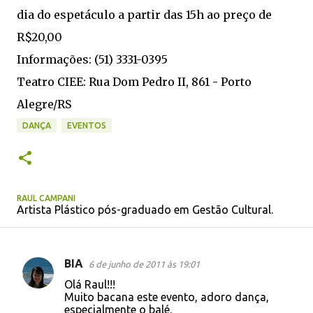
dia do espetáculo a partir das 15h ao preço de
R$20,00
Informações: (51) 3331-0395
Teatro CIEE: Rua Dom Pedro II, 861 - Porto
Alegre/RS
DANÇA
EVENTOS
RAUL CAMPANI
Artista Plástico pós-graduado em Gestão Cultural.
BIA
6 de junho de 2011 às 19:01
C
Olá Raul!!!
o
Muito bacana este evento, adoro dança,
especialmente o balé.
m