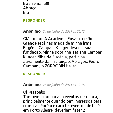
Boa semana!!!
e
Abraço
Bia
n
t
RESPONDER
á
Anônimo
24 de junho de 2011 às 20:12
r
Olá, primo! A Academia Ensaio, de Rio
i
Grande está nas mãos de minha irmã
Eugênia Campani Klinger desde a sua
o
fundação. Minha sobrinha Tatiana Campani
s
Klinger, filha da Eugênia, participa
ativamente da instituição. Abraços. Pedro
Campani, o ZORRODIN Heller.
RESPONDER
Anônimo
26 de junho de 2011 às 19:16
Oi Pessoal!!!
Também acho bacana eventos de dança,
principalmente quando tem ingressos para
comprar. Porém é raro ter eventos de balé
em Porto Alegre, deveriam fazer 2