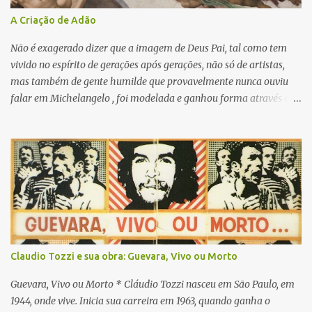
Sepp Baenderecck. que resultou na publicação do "Manifesto do
A Criação de Adão
Rio Negro". Hoje a neocolonização coloca nossas tradições
culturais nos museus metropolitanos, como se fossem troféus de
Não é exagerado dizer que a imagem de Deus Pai, tal como tem
caça e excluem a nossa criação atual das grandes m...
vivido no espírito de gerações após gerações, não só de artistas,
mas também de gente humilde que provavelmente nunca ouviu
falar em Michelangelo , foi modelada e ganhou forma através da
influência direta e indireta dessas grandes visões em que
Michelangelo ilustrou o ato da criação. Talvez o mais famoso e
mais impressionante dentre eles seja o da Criação de Adão em um
dos grandes campos. Artistas anteriores a Michelangelo já tinham
pintado Adão deitado no chão e sendo chamado à vida por um
simples toque da mão de Deus, mas nenhum deles se aproximara
sequer de expressar a grandeza do mistério da Criação com
tamanha simplicidade e força. Nada existe no quadro que desvie a
atenção do tema principal. Adão está deitado no chão, com toda a
Claudio Tozzi e sua obra: Guevara, Vivo ou Morto
beleza e vigor que convém ao primeiro homem, do outro lado,
Deus Pai aproxima-se, transportado e emparado por seus anjos,
Guevara, Vivo ou Morto * Cláudio Tozzi nasceu em São Paulo, em
envolto num amplo e majestoso manto soprado pelo vento como
1944, onde vive. Inicia sua carreira em 1963, quando ganha o