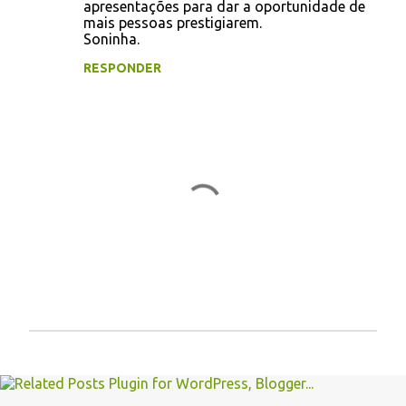
apresentações para dar a oportunidade de
mais pessoas prestigiarem.
Soninha.
RESPONDER
P
o
s