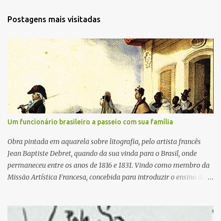
t
a
r
Postagens mais visitadas
u
m
c
o
m
e
n
t
á
r
i
Um funcionário brasileiro a passeio com sua família
o
Obra pintada em aquarela sobre litografia, pelo artista francês
Jean Baptiste Debret, quando da sua vinda para o Brasil, onde
permaneceu entre os anos de 1816 e 1831. Vindo como membro da
Missão Artística Francesa, concebida para introduzir o ensino de
artes plásticas no Brasil, o artista realizou diversas pinturas para
retratar o cotidiano do Brasil do século XIX e a realeza de Portugal,
que viera para sua colônia em 1808 por ocasião da invasão