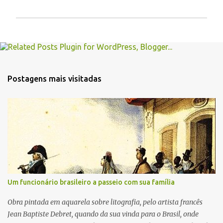
P
o
s
t
a
r
Postagens mais visitadas
u
m
c
o
m
e
n
t
á
r
i
Um funcionário brasileiro a passeio com sua família
o
Obra pintada em aquarela sobre litografia, pelo artista francês
Jean Baptiste Debret, quando da sua vinda para o Brasil, onde