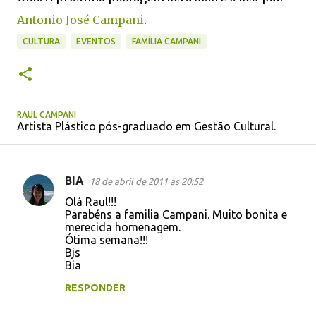
Antonio José Campani
.
CULTURA
EVENTOS
FAMÍLIA CAMPANI
RAUL CAMPANI
Artista Plástico pós-graduado em Gestão Cultural.
BIA
18 de abril de 2011 às 20:52
C
Olá Raul!!!
o
Parabéns a familia Campani. Muito bonita e
merecida homenagem.
m
Ótima semana!!!
e
Bjs
Bia
n
t
RESPONDER
á