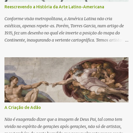
importante na possibilidade de artistas estrangeiros virem ao país
Reescrevendo a História da Arte Latino-Americana
para retratar um mundo até então desconhecido para muitos. A
abertura dos portos as naç...
Conforme visão metropolitana, a América Latina não cria
estéticas, apenas repete-as. Porém, Torres Garcia, num artigo de
1935, fez um desenho no qual ele inverte a posição do mapa do
Continente, inaugurando a vertente cartográfica. Temos artistas,
que desde muito tempo integraram o ecúmeno da arte universal,
como temos arte, isto é, teorias estéticas. A arte latino americana
participa de uma cultura a ser descoberta, conquistada. Na
verdade antes de ser conquistada a arte serviu à conquista. O
Barroco serviu à dominação política da América Latina. Muitos
artistas europeus viajaram pela América Latina no séc. XIX,
integrando missões científicas. Em 1978, Pierry Restany realizou
uma expedição à Amazónia acompanhado de Franz Krajberg e
Sepp Baenderecck. que resultou na publicação do "Manifesto do
A Criação de Adão
Rio Negro". Hoje a neocolonização coloca nossas tradições
culturais nos museus metropolitanos, como se fossem troféus de
Não é exagerado dizer que a imagem de Deus Pai, tal como tem
caça e excluem a nossa criação atual das grandes m...
vivido no espírito de gerações após gerações, não só de artistas,