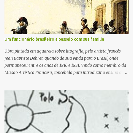
m
e
n
t
á
r
i
Um funcionário brasileiro a passeio com sua família
o
Obra pintada em aquarela sobre litografia, pelo artista francês
Jean Baptiste Debret, quando da sua vinda para o Brasil, onde
permaneceu entre os anos de 1816 e 1831. Vindo como membro da
Missão Artística Francesa, concebida para introduzir o ensino de
artes plásticas no Brasil, o artista realizou diversas pinturas para
retratar o cotidiano do Brasil do século XIX e a realeza de Portugal,
que viera para sua colônia em 1808 por ocasião da invasão
francesa ao território português. As obras pintadas de
Debret serviram, posteriormente, para definir os textos da sua
obra Viagem Pitoresca e Histórica ao Brasil , publicada entre os
anos de 1834 e 1839. Contextualizando historicamente, podemos
colocar a vinda da família real para o Brasil um processo